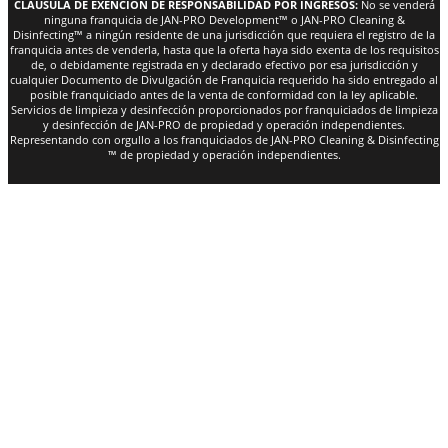
CLÁUSULA DE EXENCIÓN DE RESPONSABILIDAD POR INGRESOS:
No se venderá
ninguna franquicia de JAN-PRO Development™ o JAN-PRO Cleaning &
Disinfecting™ a ningún residente de una jurisdicción que requiera el registro de la
franquicia antes de venderla, hasta que la oferta haya sido exenta de los requisitos
de, o debidamente registrada en y declarado efectivo por esa jurisdicción y
cualquier Documento de Divulgación de Franquicia requerido ha sido entregado al
posible franquiciado antes de la venta de conformidad con la ley aplicable.
Servicios de limpieza y desinfección proporcionados por franquiciados de limpieza
y desinfección de JAN-PRO de propiedad y operación independientes.
Representando con orgullo a los franquiciados de JAN-PRO Cleaning & Disinfecting
™ de propiedad y operación independientes.