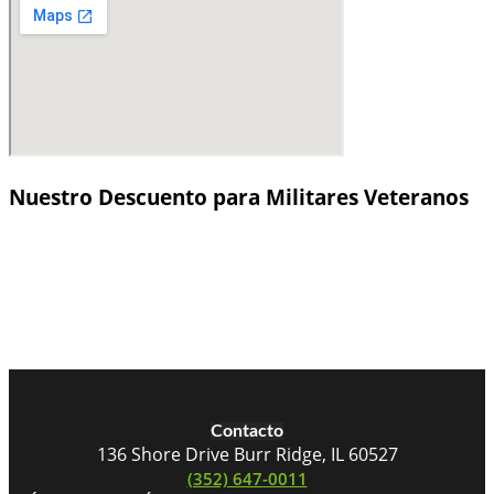
Nuestro Descuento para Militares Veteranos
Si tiene antecedentes militares, nos sentiríamos
honrados de que formes parte de nuestra familia.
Ofrecemos un descuento del 10% en la compra de una
franquicia de limpieza comercial JAN-PRO Limpieza Y
Desinfección a los veteranos y sus familias inmediatas.
Contacto
136 Shore Drive Burr Ridge, IL 60527
(352) 647-0011